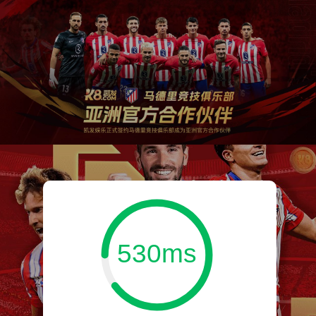
530ms