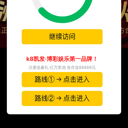
k8凯发·博彩娱乐第一品牌！
注册送豪礼·亿万奖池·首存送88888元